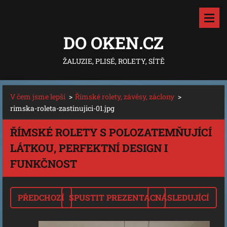
DO OKEN.CZ
ŽALUZIE, PLISÉ, ROLETY, SÍTĚ
V čem jsme lepší
>
Římské rolety, závěsy, záclony
>
rimska-roleta-zastinujici-01.jpg
ŘÍMSKÉ ROLETY S POLOZATEMŇUJÍCÍ
LÁTKOU, PERFEKTNÍ DESIGN I
FUNKČNOST
PŘEDCHOZÍ
SPUSTIT PREZENTACI
NÁSLEDUJÍCÍ