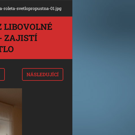
-roleta-svetlopropustna-01.jpg
Z LIBOVOLNÉ
- ZAJISTÍ
TLO
I
NÁSLEDUJÍCÍ