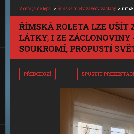
V čem jsme lepší
>
Římské rolety, závěsy, záclony
>
rimska
ŘÍMSKÁ ROLETA LZE UŠÍT 
LÁTKY, I ZE ZÁCLONOVINY 
SOUKROMÍ, PROPUSTÍ SVĚ
PŘEDCHOZÍ
SPUSTIT PREZENTAC