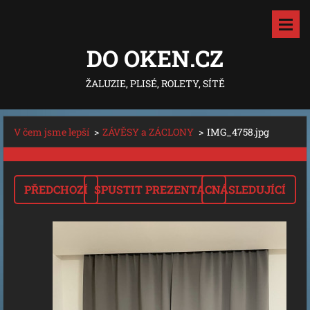
DO OKEN.CZ
ŽALUZIE, PLISÉ, ROLETY, SÍTĚ
V čem jsme lepší
>
ZÁVĚSY a ZÁCLONY
>
IMG_4758.jpg
PŘEDCHOZÍ
SPUSTIT PREZENTACI
NÁSLEDUJÍCÍ