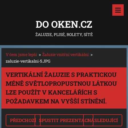
DO OKEN.CZ
ŽALUZIE, PLISÉ, ROLETY, SÍTĚ
V čem jsme lepší
>
Žaluzie vnitřní vertikální
>
zaluzie-vertikalni-5.JPG
VERTIKÁLNÍ ŽALUZIE S PRAKTICKOU
MÉNĚ SVĚTLOPROPUSTNOU LÁTKOU
LZE POUŽÍT V KANCELÁŘÍCH S
POŽADAVKEM NA VYŠŠÍ STÍNĚNÍ.
PŘEDCHOZÍ
SPUSTIT PREZENTACI
NÁSLEDUJÍCÍ