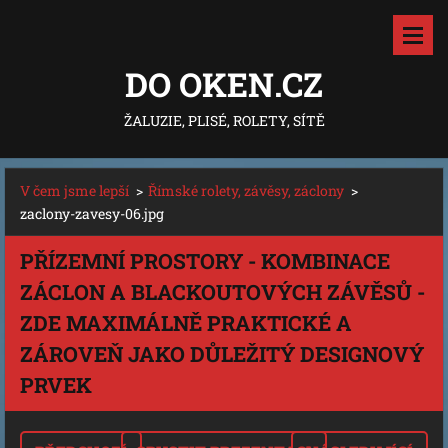
DO OKEN.CZ
ŽALUZIE, PLISÉ, ROLETY, SÍTĚ
V čem jsme lepší
>
Římské rolety, závěsy, záclony
>
zaclony-zavesy-06.jpg
PŘÍZEMNÍ PROSTORY - KOMBINACE
ZÁCLON A BLACKOUTOVÝCH ZÁVĚSŮ -
ZDE MAXIMÁLNĚ PRAKTICKÉ A
ZÁROVEŇ JAKO DŮLEŽITÝ DESIGNOVÝ
PRVEK