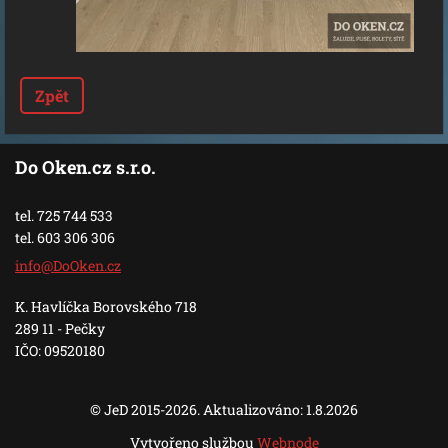
Zpět
Do Oken.cz s.r.o.
tel. 725 744 533
tel. 603 306 306
info@DoO
ken.cz
K. Havlíčka Borovského 718
289 11 - Pečky
IČO: 09520180
© JeD 2015-2026. Aktualizováno: 1.8.2026
Vytvořeno službou
Webnode