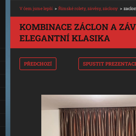
V čem jsme lepší
>
Římské rolety, závěsy, záclony
>
zaclo
KOMBINACE ZÁCLON A ZÁV
ELEGANTNÍ KLASIKA
PŘEDCHOZÍ
SPUSTIT PREZENTAC