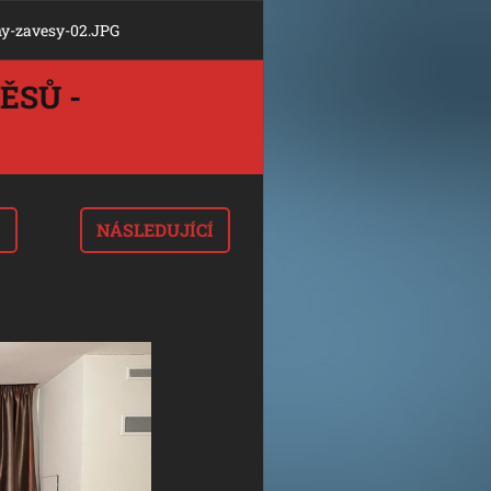
ny-zavesy-02.JPG
ĚSŮ -
I
NÁSLEDUJÍCÍ