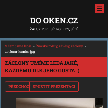
DO OKEN.CZ
ŽALUZIE, PLISÉ, ROLETY, SÍTĚ
V čem jsme lepší
>
Římské rolety, závěsy, záclony
>
zaclona-loznice.jpg
ZÁCLONY UMÍME LEDAJAKÉ,
KAŽDÉMU DLE JEHO GUSTA :)
PŘEDCHOZÍ
SPUSTIT PREZENTACI