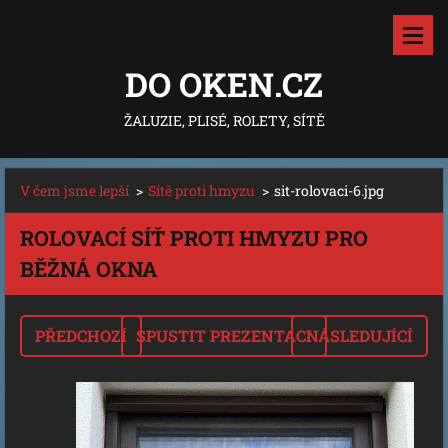
DO OKEN.CZ
ŽALUZIE, PLISÉ, ROLETY, SÍTĚ
V čem jsme lepší
>
Sítě proti hmyzu
>
sit-rolovaci-6.jpg
ROLOVACÍ SÍŤ PROTI HMYZU PRO
BĚŽNÁ OKNA
PŘEDCHOZÍ
SPUSTIT PREZENTACI
NÁSLEDUJÍCÍ