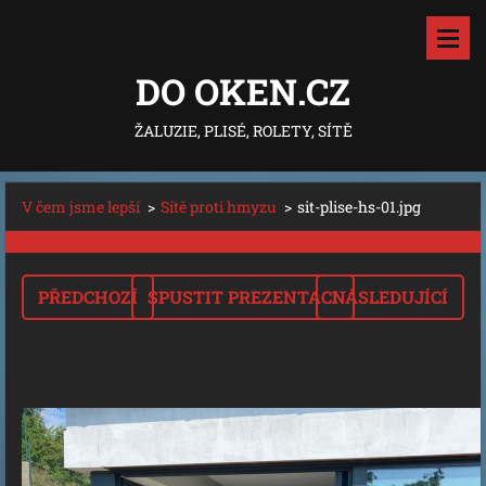
DO OKEN.CZ
ŽALUZIE, PLISÉ, ROLETY, SÍTĚ
V čem jsme lepší
>
Sítě proti hmyzu
>
sit-plise-hs-01.jpg
PŘEDCHOZÍ
SPUSTIT PREZENTACI
NÁSLEDUJÍCÍ