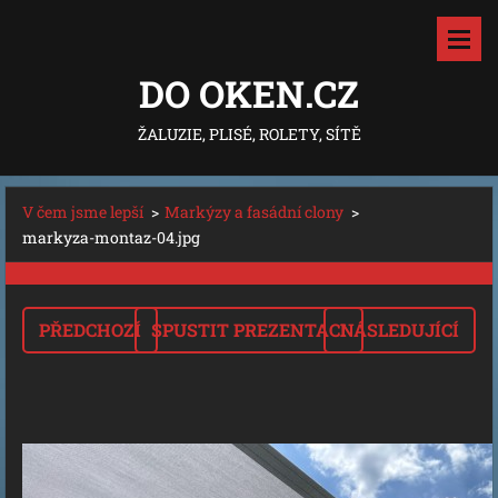
DO OKEN.CZ
ŽALUZIE, PLISÉ, ROLETY, SÍTĚ
V čem jsme lepší
>
Markýzy a fasádní clony
>
markyza-montaz-04.jpg
PŘEDCHOZÍ
SPUSTIT PREZENTACI
NÁSLEDUJÍCÍ