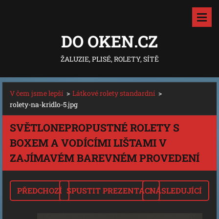
DO OKEN.CZ
ŽALUZIE, PLISÉ, ROLETY, SÍTĚ
V čem jsme lepší
>
Látkové rolety standardní
>
rolety-na-kridlo-5.jpg
SVĚTLONEPROPUSTNÉ ROLETY S
BOXEM A VODÍCÍMI LIŠTAMI V
ZAJÍMAVÉM BAREVNÉM PROVEDENÍ
PŘEDCHOZÍ
SPUSTIT PREZENTACI
NÁSLEDUJÍCÍ