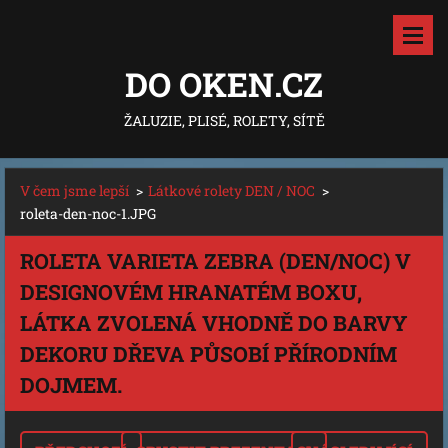
DO OKEN.CZ
ŽALUZIE, PLISÉ, ROLETY, SÍTĚ
V čem jsme lepší
>
Látkové rolety DEN / NOC
>
roleta-den-noc-1.JPG
ROLETA VARIETA ZEBRA (DEN/NOC) V
DESIGNOVÉM HRANATÉM BOXU,
LÁTKA ZVOLENÁ VHODNĚ DO BARVY
DEKORU DŘEVA PŮSOBÍ PŘÍRODNÍM
DOJMEM.