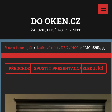
DO OKEN.CZ
ŽALUZIE, PLISÉ, ROLETY, SÍTĚ
V čem jsme lepší
>
Látkové rolety DEN / NOC
>
IMG_5253.jpg
PŘEDCHOZÍ
SPUSTIT PREZENTACI
NÁSLEDUJÍCÍ