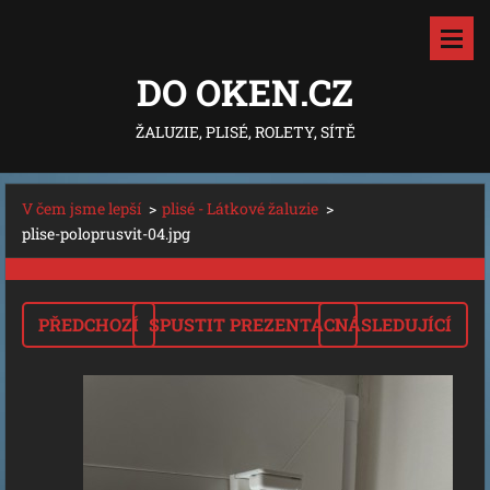
DO OKEN.CZ
ŽALUZIE, PLISÉ, ROLETY, SÍTĚ
V čem jsme lepší
>
plisé - Látkové žaluzie
>
plise-poloprusvit-04.jpg
PŘEDCHOZÍ
SPUSTIT PREZENTACI
NÁSLEDUJÍCÍ