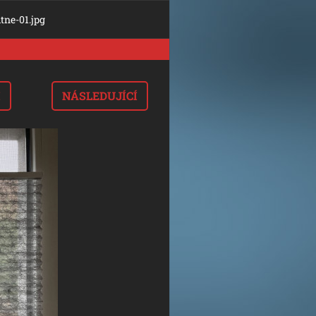
itne-01.jpg
I
NÁSLEDUJÍCÍ