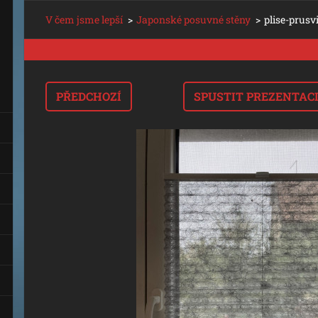
V čem jsme lepší
>
Japonské posuvné stěny
>
plise-prusv
PŘEDCHOZÍ
SPUSTIT PREZENTAC