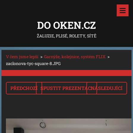
DO OKEN.CZ
ŽALUZIE, PLISÉ, ROLETY, SÍTĚ
V čem jsme lepší
>
Garnýže, kolejnice, systém FLIX
>
zaclonova-tyc-square-8.JPG
PŘEDCHOZÍ
SPUSTIT PREZENTACI
NÁSLEDUJÍCÍ