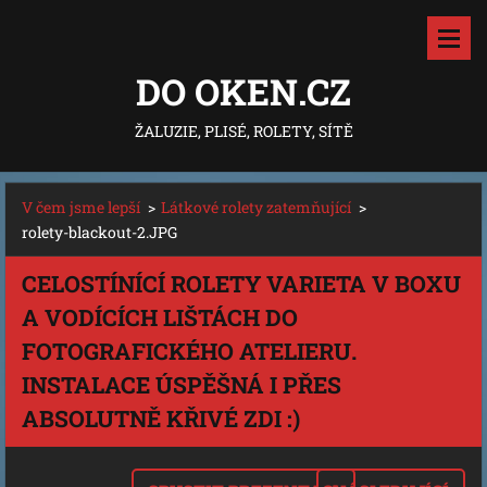
DO OKEN.CZ
ŽALUZIE, PLISÉ, ROLETY, SÍTĚ
V čem jsme lepší
>
Látkové rolety zatemňující
>
rolety-blackout-2.JPG
CELOSTÍNÍCÍ ROLETY VARIETA V BOXU
A VODÍCÍCH LIŠTÁCH DO
FOTOGRAFICKÉHO ATELIERU.
INSTALACE ÚSPĚŠNÁ I PŘES
ABSOLUTNĚ KŘIVÉ ZDI :)