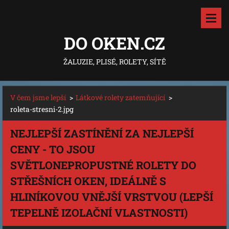
DO OKEN.CZ
ŽALUZIE, PLISÉ, ROLETY, SÍTĚ
V čem jsme lepší
>
Látkové rolety zatemňující
>
roleta-stresni-2.jpg
NEJLEPŠÍ ZASTÍNĚNÍ ZA NEJLEPŠÍ
CENY - TO JSOU
SVĚTLONEPROPUSTNÉ ROLETY DO
STŘEŠNÍCH OKEN, IDEÁLNĚ S
HLINÍKOVOU VNĚJŠÍ VRSTVOU (LEPŠÍ
TEPELNĚ IZOLAČNÍ VLASTNOSTI)